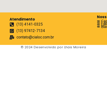
Noss
Atendimento
➥ Ca
➥ Ca
(13) 4141-0325
➥ Li
➥ Ban
(13) 97412-7134
contato@cialoc.com.br
© 2024 Desenvolvido por Lhais Moreira